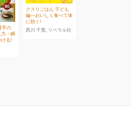
クスリごはん 子ども
編―おいしく食べて体
に効く!
選手の
西川 千寛, リベラル社
久力・瞬
ける!