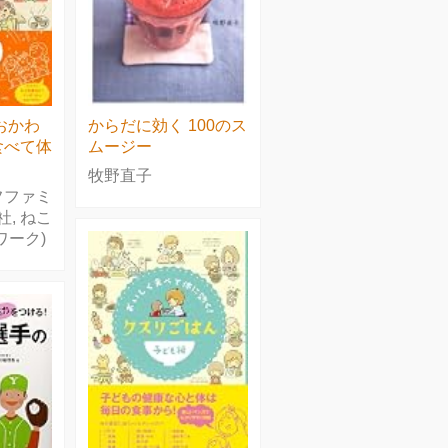
おかわ
からだに効く 100のス
食べて体
ムージー
牧野直子
フファミ
社, ねこ
ワーク)