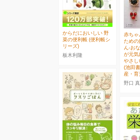
からだにおいしい 野
赤ちゃ
菜の便利帳 (便利帳シ
ための
リーズ)
ん-お
が元気
板木利隆
やさし
(池田
産・育
野口 真