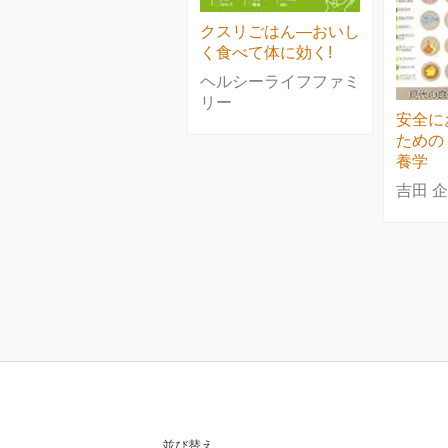
クスリごはん―おいし
く食べて体に効く!
ヘルシーライフファミ
リー
安全に
ための
養学
吉田 企
並び替え