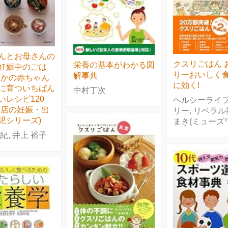
んとお母さんの
クスリごはん 
栄養の基本がわかる図
妊娠中のごは
りーおいしく
解事典
なかの赤ちゃん
に効く!
に育ついちばん
中村丁次
いレシピ120
ヘルシーライ
書店の妊娠・出
リー, リベラル
児シリーズ)
まき(ミューズ
紀, 井上 裕子