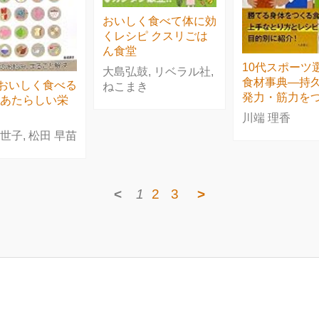
おいしく食べて体に効
くレシピ クスリごは
ん食堂
10代スポーツ
大島弘鼓, リベラル社,
食材事典―持
おいしく食べる
ねこまき
発力・筋力をつ
 あたらしい栄
川端 理香
世子, 松田 早苗
<
1
2
3
>