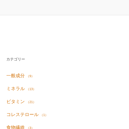
カテゴリー
一般成分
（9）
ミネラル
（13）
ビタミン
（21）
コレステロール
（1）
食物繊維
（3）