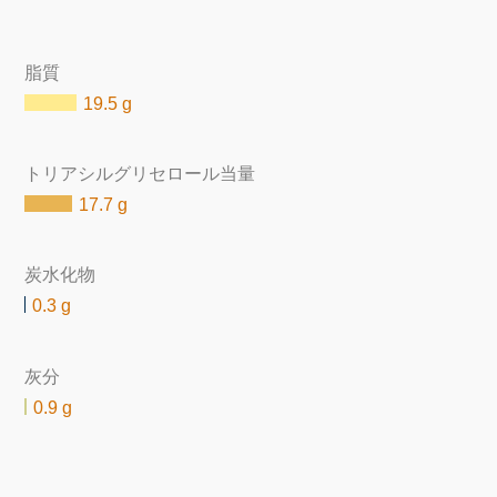
脂質
19.5 g
トリアシルグリセロール当量
17.7 g
炭水化物
0.3 g
灰分
0.9 g