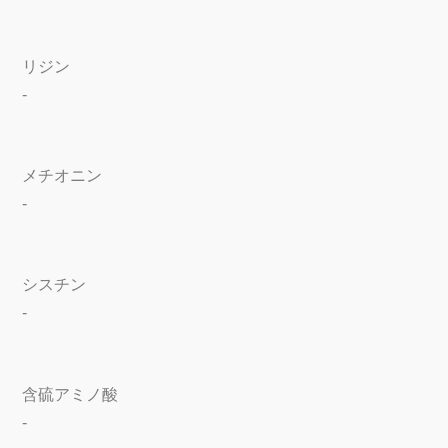
リジン
-
メチオニン
-
シスチン
-
含硫アミノ酸
-