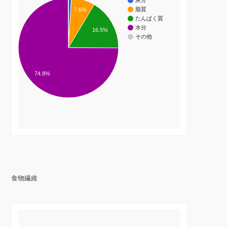
灰分
脂質
7.6%
たんぱく質
水分
16.5%
その他
74.8%
食物繊維