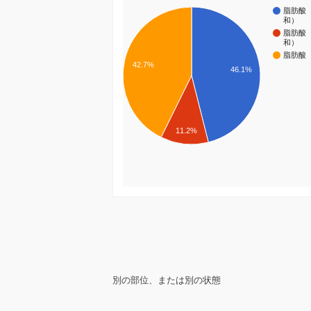
脂肪酸
和）
脂肪酸
和）
脂肪酸
42.7%
46.1%
11.2%
別の部位、または別の状態