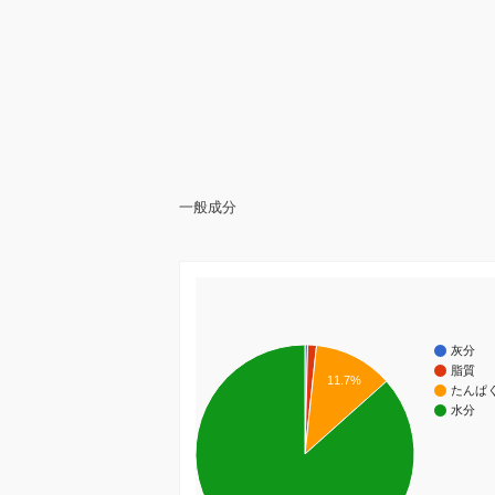
一般成分
灰分
脂質
11.7%
たんぱ
水分