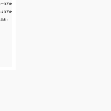
（一価不飽
（多価不飽
（飽和）