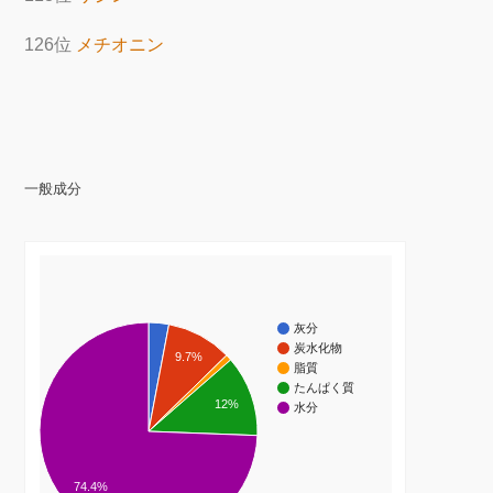
126位
メチオニン
一般成分
灰分
炭水化物
9.7%
脂質
たんぱく質
12%
水分
74.4%