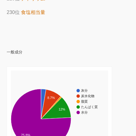
230位
食塩相当量
一般成分
灰分
炭水化物
8.7%
脂質
たんぱく質
12%
水分
75.8%