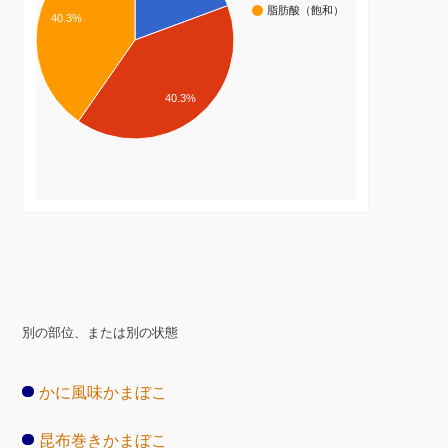
脂肪酸（飽和）
40.3%
40.3%
別の部位、または別の状態
かに風味かまぼこ
昆布巻きかまぼこ