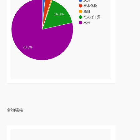
灰分
炭水化物
脂質
16.3%
たんぱく質
水分
78.5%
食物繊維