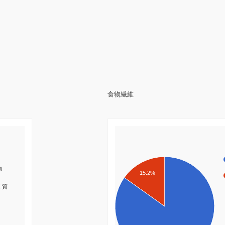
食物繊維
物
15.2%
く質