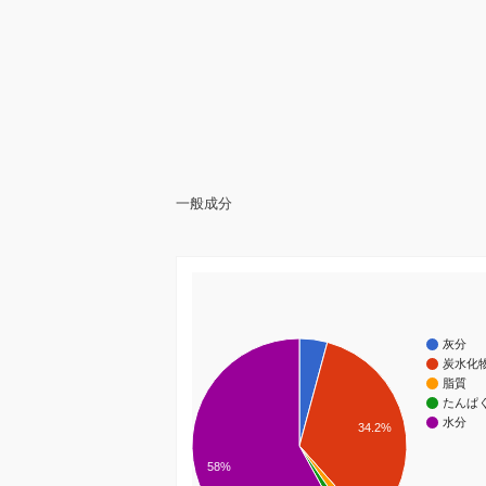
一般成分
灰分
炭水化
脂質
たんぱ
水分
34.2%
58%