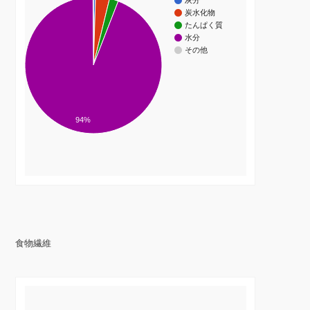
灰分
炭水化物
たんぱく質
水分
その他
94%
食物繊維