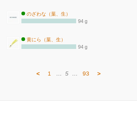
のざわな（葉、生）
94 g
黄にら（葉、生）
94 g
<
1
…
5
…
93
>