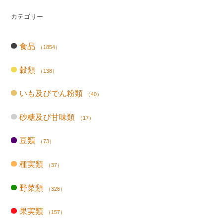
カテゴリー
食品
（1854）
穀類
（138）
いも及びでん粉類
（40）
砂糖及び甘味類
（17）
豆類
（73）
種実類
（37）
野菜類
（326）
果実類
（157）