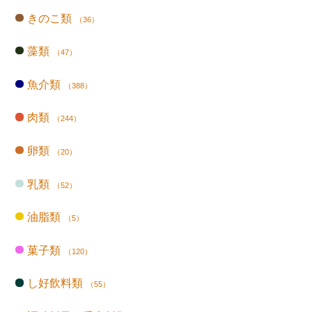
きのこ類
（36）
藻類
（47）
魚介類
（388）
肉類
（244）
卵類
（20）
乳類
（52）
油脂類
（5）
菓子類
（120）
し好飲料類
（55）