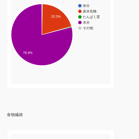
灰分
炭水化物
20.3%
たんぱく質
水分
その他
78.9%
食物繊維