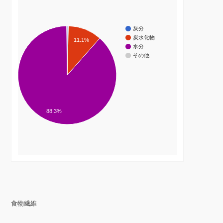
灰分
炭水化物
11.1%
水分
その他
88.3%
食物繊維