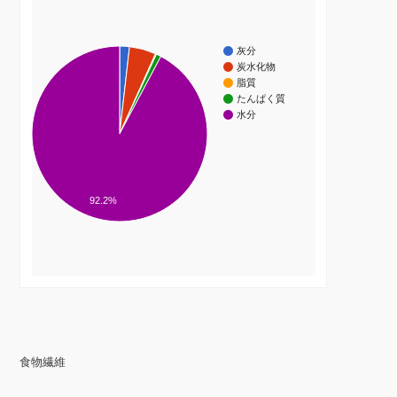
灰分
炭水化物
脂質
たんぱく質
水分
92.2%
食物繊維