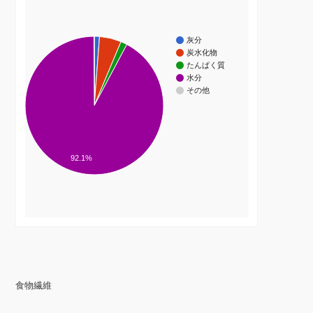
灰分
炭水化物
たんぱく質
水分
その他
92.1%
食物繊維