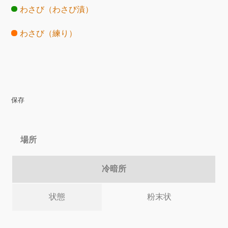
わさび（わさび漬）
わさび（練り）
保存
場所
冷暗所
状態
粉末状