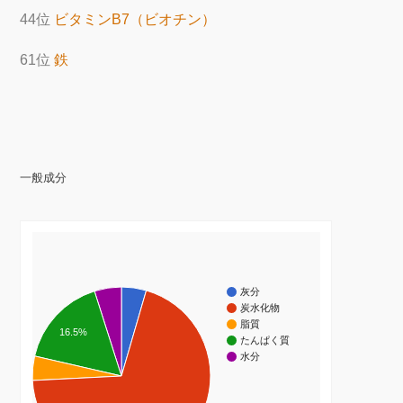
44位
ビタミンB7（ビオチン）
61位
鉄
一般成分
灰分
炭水化物
脂質
16.5%
たんぱく質
水分