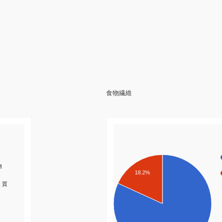
食物繊維
物
18.2%
く質