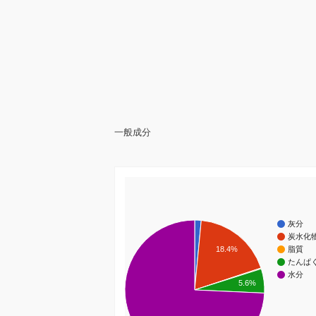
一般成分
灰分
炭水化
18.4%
脂質
たんぱ
水分
5.6%