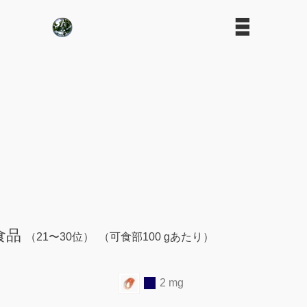
食品
（21〜30位）
（可食部100 gあたり）
2 mg