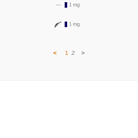
1 mg
1 mg
<
1
2
>