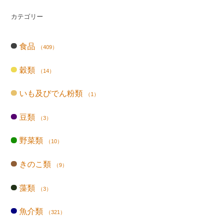
カテゴリー
食品
（409）
穀類
（14）
いも及びでん粉類
（1）
豆類
（3）
野菜類
（10）
きのこ類
（9）
藻類
（3）
魚介類
（321）