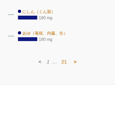
にしん（くん製）
180 mg
あゆ（養殖、内臓、生）
180 mg
<
1
…
21
>