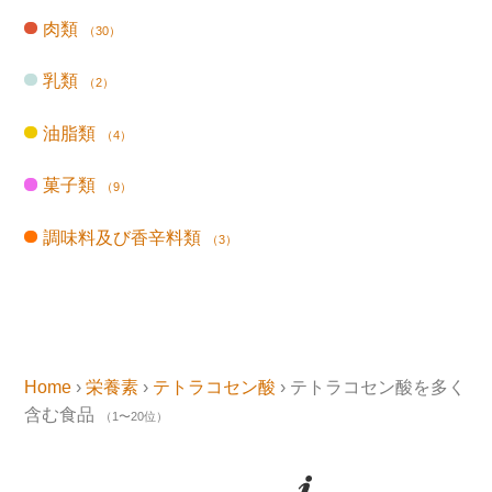
肉類
（30）
乳類
（2）
油脂類
（4）
菓子類
（9）
調味料及び香辛料類
（3）
Home
›
栄養素
›
テトラコセン酸
› テトラコセン酸を多く
含む食品
（1〜20位）