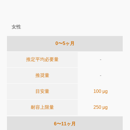
女性
0〜5ヶ月
推定平均必要量
-
推奨量
-
目安量
100 μg
耐容上限量
250 μg
6〜11ヶ月