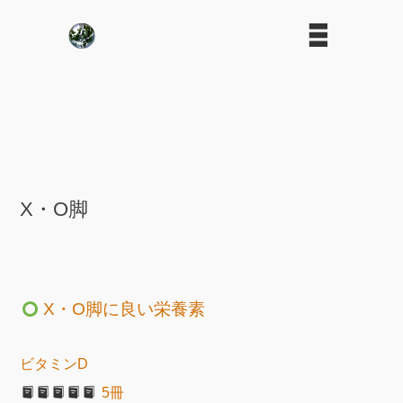
X・O脚
X・O脚に良い栄養素
ビタミンD
5冊