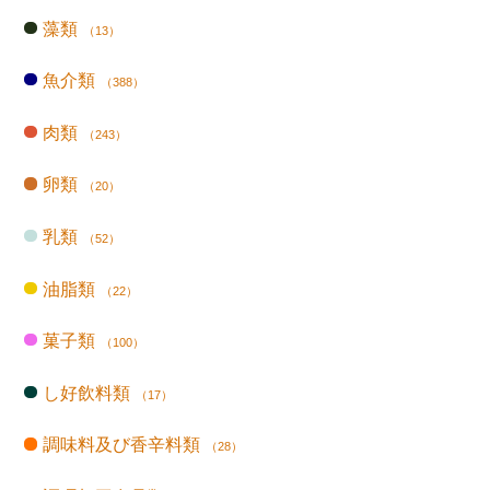
藻類
（13）
魚介類
（388）
肉類
（243）
卵類
（20）
乳類
（52）
油脂類
（22）
菓子類
（100）
し好飲料類
（17）
調味料及び香辛料類
（28）