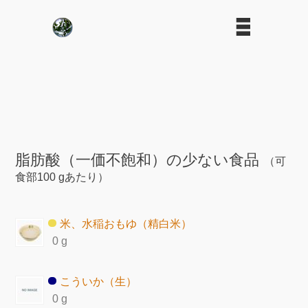
脂肪酸（一価不飽和）の少ない食品
（可
食部100 gあたり）
米、水稲おもゆ（精白米）
0 g
こういか（生）
0 g