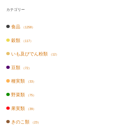
カテゴリー
食品
（1258）
穀類
（117）
いも及びでん粉類
（12）
豆類
（72）
種実類
（33）
野菜類
（75）
果実類
（39）
きのこ類
（23）