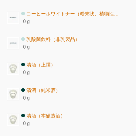
コーヒーホワイトナー（粉末状、植物性脂肪）
0 g
乳酸菌飲料（非乳製品）
0 g
清酒（上撰）
0 g
清酒（純米酒）
0 g
清酒（本醸造酒）
0 g