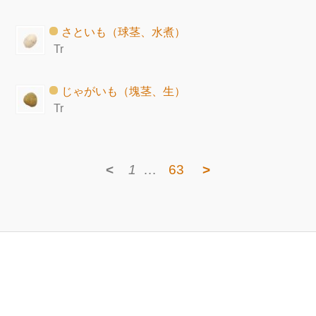
さといも（球茎、水煮）
Tr
じゃがいも（塊茎、生）
Tr
<
1
…
63
>