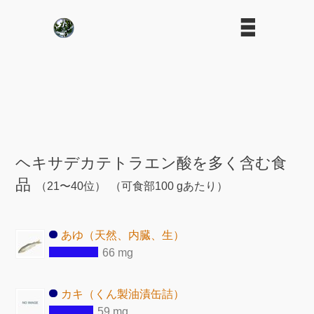
ヘキサデカテトラエン酸を多く含む食
品
（21〜40位）
（可食部100 gあたり）
あゆ（天然、内臓、生）
66 mg
カキ（くん製油漬缶詰）
59 mg