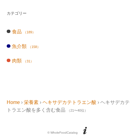
カテゴリー
食品
（189）
魚介類
（158）
肉類
（31）
Home
›
栄養素
›
ヘキサデカテトラエン酸
› ヘキサデカテ
トラエン酸を多く含む食品
（21〜40位）
© WholeFoodCatalog