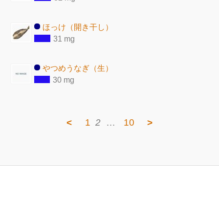
ほっけ（開き干し）
31 mg
やつめうなぎ（生）
30 mg
<
1
2
…
10
>