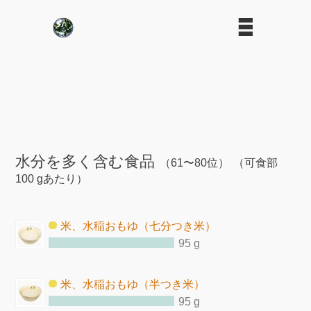
水分を多く含む食品
（61〜80位）
（可食部
100 gあたり）
米、水稲おもゆ（七分つき米）
95 g
米、水稲おもゆ（半つき米）
95 g