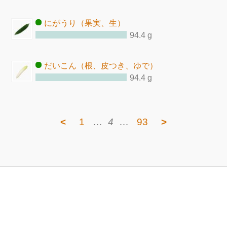
にがうり（果実、生）
94.4 g
だいこん（根、皮つき、ゆで）
94.4 g
<
1
…
4
…
93
>