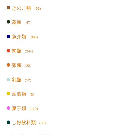
きのこ類
（36）
藻類
（47）
魚介類
（388）
肉類
（244）
卵類
（20）
乳類
（52）
油脂類
（5）
菓子類
（120）
し好飲料類
（55）