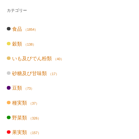
カテゴリー
食品
（1854）
穀類
（138）
いも及びでん粉類
（40）
砂糖及び甘味類
（17）
豆類
（73）
種実類
（37）
野菜類
（326）
果実類
（157）