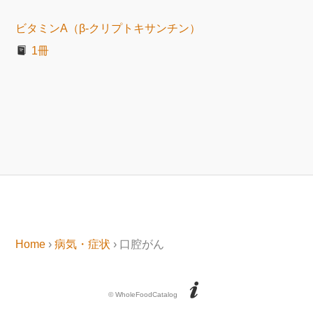
ビタミンA（β-クリプトキサンチン）
1冊
Home
›
病気・症状
› 口腔がん
© WholeFoodCatalog