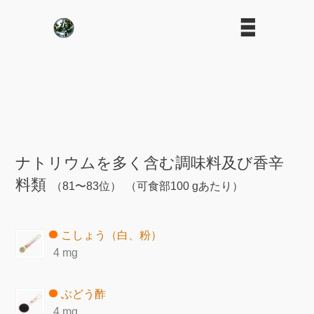
ナトリウムを多く含む調味料及び香辛
料類
（81〜83位）
（可食部100 gあたり）
こしょう（白、粉）
4 mg
ぶどう酢
4 mg