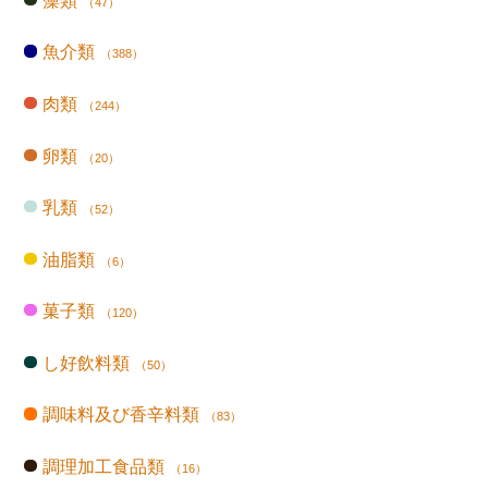
藻類
（47）
魚介類
（388）
肉類
（244）
卵類
（20）
乳類
（52）
油脂類
（6）
菓子類
（120）
し好飲料類
（50）
調味料及び香辛料類
（83）
調理加工食品類
（16）