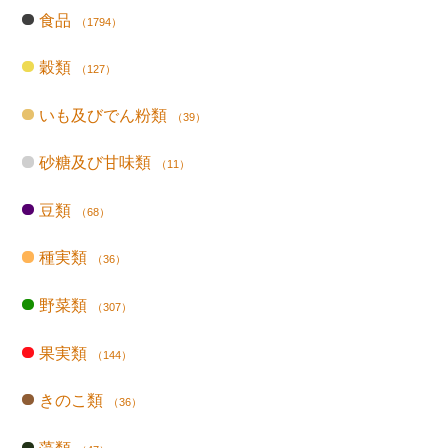
食品
（1794）
穀類
（127）
いも及びでん粉類
（39）
砂糖及び甘味類
（11）
豆類
（68）
種実類
（36）
野菜類
（307）
果実類
（144）
きのこ類
（36）