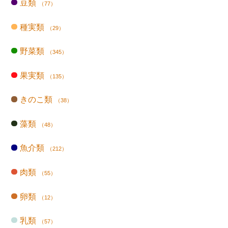
豆類
（77）
種実類
（29）
野菜類
（345）
果実類
（135）
きのこ類
（38）
藻類
（48）
魚介類
（212）
肉類
（55）
卵類
（12）
乳類
（57）