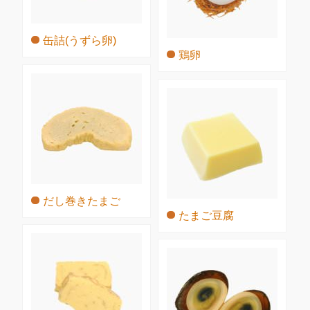
缶詰(うずら卵)
鶏卵
だし巻きたまご
たまご豆腐