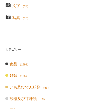
文字
（13）
写真
（12）
カテゴリー
食品
（1599）
穀類
（135）
いも及びでん粉類
（53）
砂糖及び甘味類
（29）