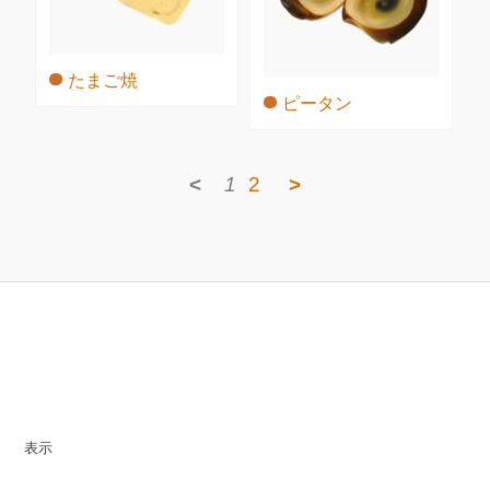
たまご焼
ピータン
<
1
2
>
表示