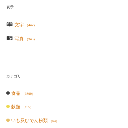
表示
文字
（442）
写真
（345）
カテゴリー
食品
（1599）
穀類
（135）
いも及びでん粉類
（53）