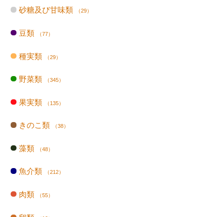
砂糖及び甘味類
（29）
豆類
（77）
種実類
（29）
野菜類
（345）
果実類
（135）
きのこ類
（38）
藻類
（48）
魚介類
（212）
肉類
（55）