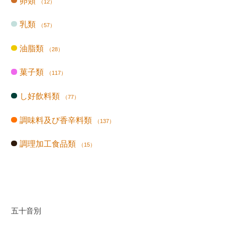
卵類
（12）
乳類
（57）
油脂類
（28）
菓子類
（117）
し好飲料類
（77）
調味料及び香辛料類
（137）
調理加工食品類
（15）
五十音別