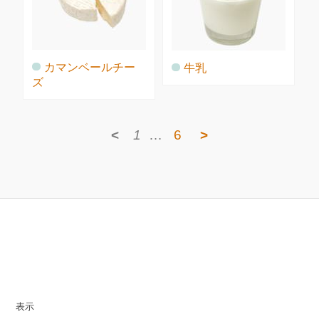
カマンベールチー
牛乳
ズ
<
1
…
6
>
表示