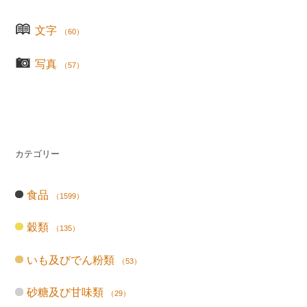
文字
（60）
写真
（57）
カテゴリー
食品
（1599）
穀類
（135）
いも及びでん粉類
（53）
砂糖及び甘味類
（29）