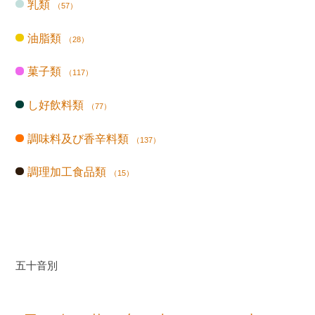
乳類
（57）
油脂類
（28）
菓子類
（117）
し好飲料類
（77）
調味料及び香辛料類
（137）
調理加工食品類
（15）
五十音別