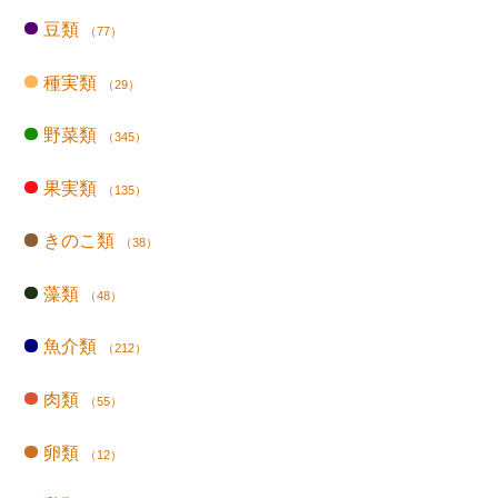
豆類
（77）
種実類
（29）
野菜類
（345）
果実類
（135）
きのこ類
（38）
藻類
（48）
魚介類
（212）
肉類
（55）
卵類
（12）