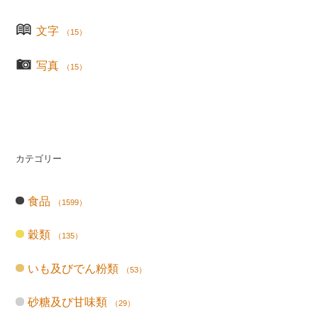
文字
（15）
写真
（15）
カテゴリー
食品
（1599）
穀類
（135）
いも及びでん粉類
（53）
砂糖及び甘味類
（29）