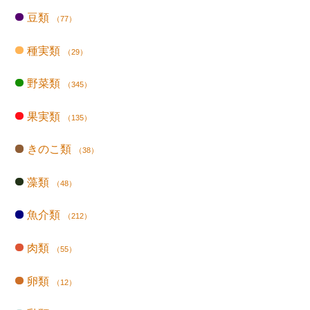
豆類
（77）
種実類
（29）
野菜類
（345）
果実類
（135）
きのこ類
（38）
藻類
（48）
魚介類
（212）
肉類
（55）
卵類
（12）