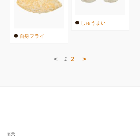
しゅうまい
自身フライ
<
1
2
>
表示