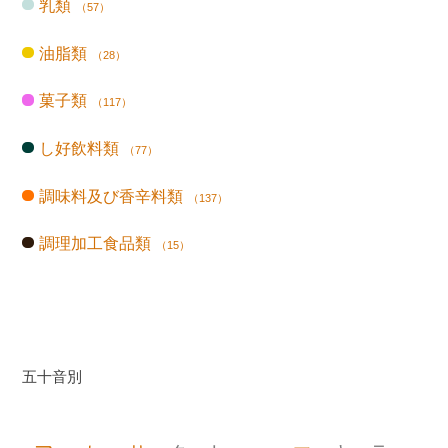
乳類
（57）
油脂類
（28）
菓子類
（117）
し好飲料類
（77）
調味料及び香辛料類
（137）
調理加工食品類
（15）
五十音別