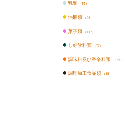
乳類
（57）
油脂類
（28）
菓子類
（117）
し好飲料類
（77）
調味料及び香辛料類
（137）
調理加工食品類
（15）