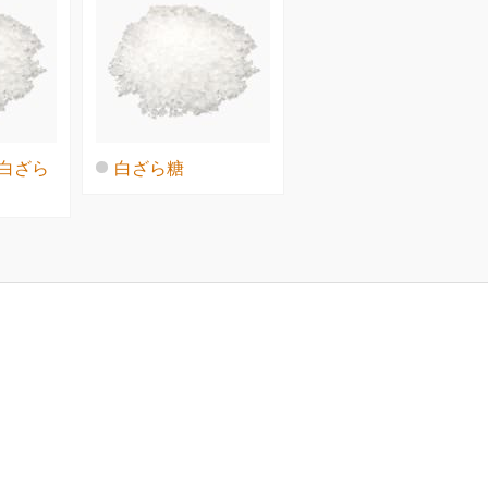
 白ざら
白ざら糖