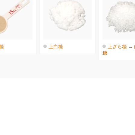
糖
上白糖
上ざら糖 →
糖