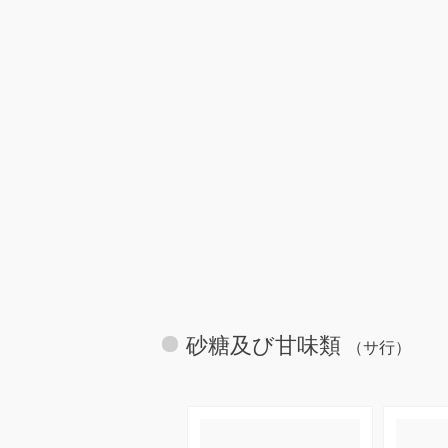
砂糖及び甘味類
（サ行）