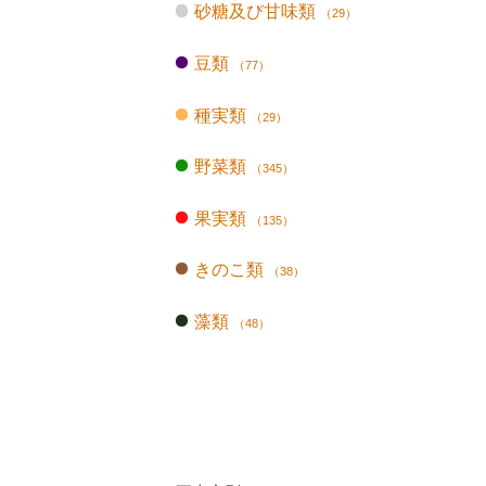
砂糖及び甘味類
（29）
豆類
（77）
種実類
（29）
野菜類
（345）
果実類
（135）
きのこ類
（38）
藻類
（48）