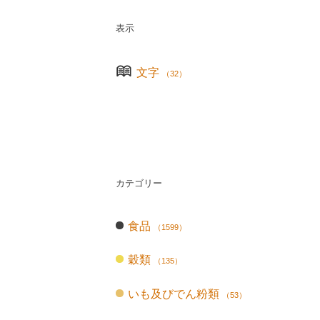
表示
文字
（32）
カテゴリー
食品
（1599）
穀類
（135）
いも及びでん粉類
（53）