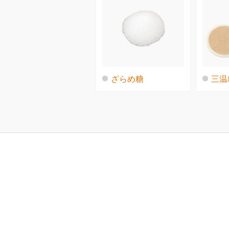
ざらめ糖
三温