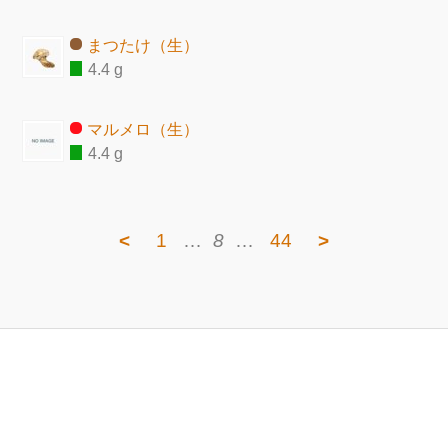
まつたけ（生）
4.4 g
マルメロ（生）
4.4 g
<
1
…
8
…
44
>