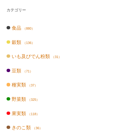
カテゴリー
食品
（880）
穀類
（136）
いも及びでん粉類
（31）
豆類
（71）
種実類
（37）
野菜類
（325）
果実類
（118）
きのこ類
（36）