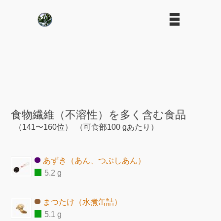
食物繊維（不溶性）を多く含む食品
（141〜160位）
（可食部100 gあたり）
あずき（あん、つぶしあん）
5.2 g
まつたけ（水煮缶詰）
5.1 g