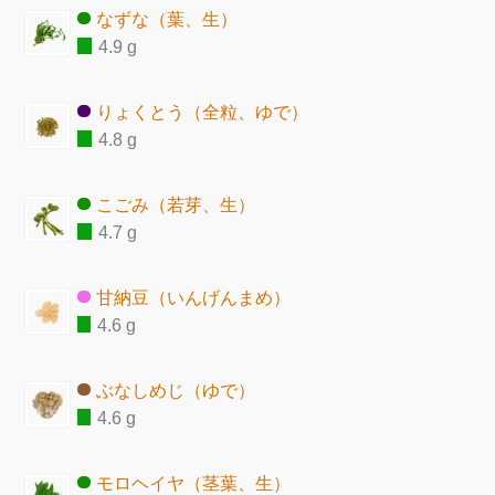
なずな（葉、生）
4.9 g
りょくとう（全粒、ゆで）
4.8 g
こごみ（若芽、生）
4.7 g
甘納豆（いんげんまめ）
4.6 g
ぶなしめじ（ゆで）
4.6 g
モロヘイヤ（茎葉、生）