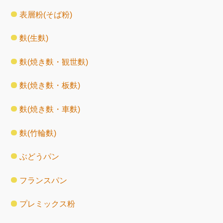
表層粉(そば粉)
麩(生麩)
麩(焼き麩・観世麩)
麩(焼き麩・板麩)
麩(焼き麩・車麩)
麩(竹輪麩)
ぶどうパン
フランスパン
プレミックス粉