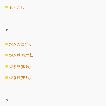
もろこし
ヤ
焼きおにぎり
焼き麩(観世麩)
焼き麩(板麩)
焼き麩(車麩)
ラ