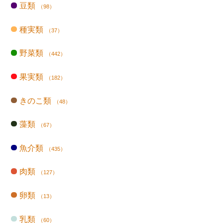
豆類
（98）
種実類
（37）
野菜類
（442）
果実類
（182）
きのこ類
（48）
藻類
（67）
魚介類
（435）
肉類
（127）
卵類
（13）
乳類
（60）