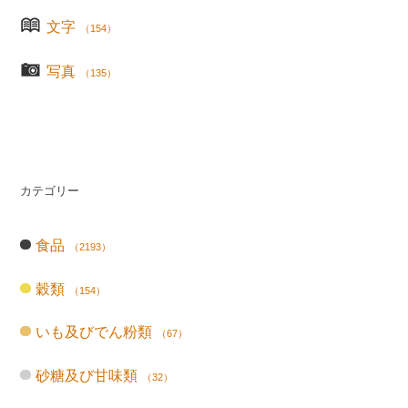
文字
（154）
写真
（135）
カテゴリー
食品
（2193）
穀類
（154）
いも及びでん粉類
（67）
砂糖及び甘味類
（32）