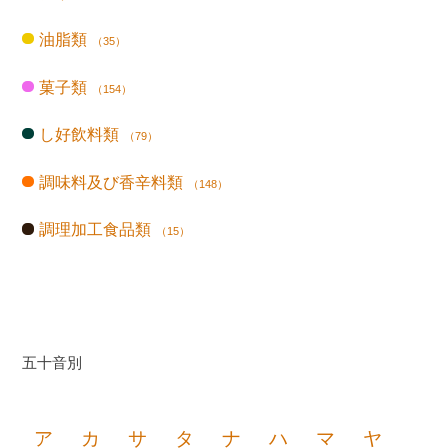
油脂類
（35）
菓子類
（154）
し好飲料類
（79）
調味料及び香辛料類
（148）
調理加工食品類
（15）
五十音別
ア
カ
サ
タ
ナ
ハ
マ
ヤ